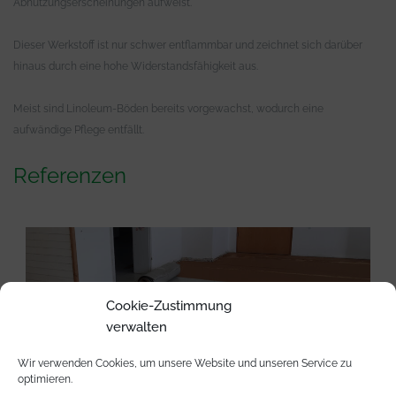
Abnutzungserscheinungen aufweist.
Dieser Werkstoff ist nur schwer entflammbar und zeichnet sich darüber
hinaus durch eine hohe Widerstandsfähigkeit aus.
Meist sind Linoleum-Böden bereits vorgewachst, wodurch eine
aufwändige Pflege entfällt.
Referenzen
Cookie-Zustimmung
verwalten
Wir verwenden Cookies, um unsere Website und unseren Service zu
optimieren.