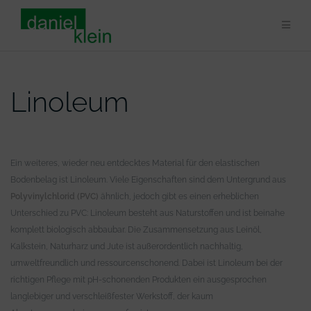
Zum
Inhalt
springen
Linoleum
Ein weiteres, wieder neu entdecktes Material für den elastischen
Bodenbelag ist Linoleum. Viele Eigenschaften sind dem Untergrund aus
Polyvinylchlorid (PVC)
ähnlich, jedoch gibt es einen erheblichen
Unterschied zu PVC: Linoleum besteht aus Naturstoffen und ist beinahe
komplett biologisch abbaubar. Die Zusammensetzung aus Leinöl,
Kalkstein, Naturharz und Jute ist außerordentlich nachhaltig,
umweltfreundlich und ressourcenschonend. Dabei ist Linoleum bei der
richtigen Pflege mit pH-schonenden Produkten ein ausgesprochen
langlebiger und verschleißfester Werkstoff, der kaum