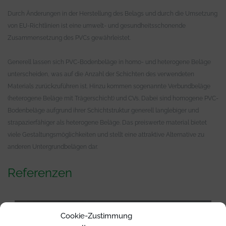
Durch Änderungen in der Herstellung des Belags und durch die Umsetzung
von EU-Richtlinien ist eine umwelt- und gesundheitsschonende
Zusammensetzung des PVCs gewährleistet.
Generell lassen sich PVC-Bodenbeläge in homo- und heterogene Beläge
unterscheiden, was auf die Anzahl der Schichten des verwendeten
Materials zurückzuführen ist. Hinzu kommen sogenannte Verbundbeläge
(heterogene Beläge mit Trägerschicht) und CVs. Dabei sind homogene PVC-
Bodenbeläge aufgrund ihrer Schichtstruktur generell langlebiger und
strapazierfähiger als heterogene Beläge. Das preiswerte material bietet
viele Gestaltungsmöglichkeiten und stellt eine attraktive Alternative zu
anderen Untergrundbelägen dar.
Referenzen
Cookie-Zustimmung